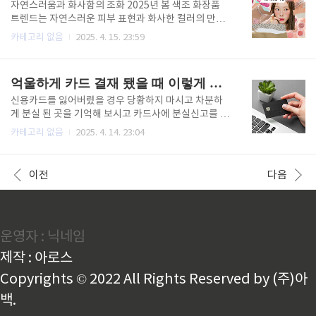
센터나 서비스 센터를 운영하지 않는다"고 명확히 밝혔
자연스러움과 화사함의 조화 2025년 봄 색조 화장품
습니다.워치가 손상된 경우, 구글 고객 지원팀에 연락해
트렌드는 자연스러운 피부 표현과 화사한 컬러의 만남
기기 교체 가능 여부만 확인할 수 있습니다.정상적인 마
이 핵심입니다. 대표 키워드는 ‘내추럴 글로우’와 ‘멀티
카테고리 없음
2025. 4. 15. 23:59
모, 사고, 분해 등으로 인한 손상은 보증 대상이 아니며,
유즈(다기능) 제품’으로, 한 가지 제품으로 여러 부위를
실수나 외부 충격 등으로 망가진 경우에도 공식 보증이
연출할 수 있는 립앤치크, 쉐딩&하이라이터 펜슬 등이
나 수리가 불가합니다.비공식/자가 수리 가능성글로벌
인기를 끌고 있습니다.주요 컬러와 질감피치, 루비, 라
억울하게 카드 결재 됐을 때 이렇게 하세요.
수리 커뮤니티(..
벤더: 봄의 생기를 담은 맑고 산뜻한 컬러가 주류를 이
룹니다.모카무스: 브라운과 오렌지 계열이 섞인 고급스
신용카드를 잃어버렸을 경우 당황하지 마시고 차분하
러운 컬러로, 팬톤 선정 컬러로도 주목받고 있습니다.파
게 분실 된 곳을 기억해 보시고 카드사에 분실신고를 먼
스텔 계열: 핑크, 라벤더, 민트 등 부드럽고 화사한 색상
저 하고요 금융감독원의 민원을 제기하는 방법도 있습
카테고리 없음
2025. 4. 14. 23:04
이 강조됩니다.블루, 라임, 골드 오렌지: 2024~2025년
니다. 그럼 한 번 침착하게 글을 보기로 하겠습니다. 신
에는 블루 아이섀도, 라임과 라벤더의 조합, 골드 오렌
용카드를 잃어버린 상태에서 결제가 이루어진 경우, 아
지 등도 트렌드로 부상했습니다.피부 표현속광 베이스:
래와 같은 절차를 따라 대처할 수 있습니다: 1. 즉시 카
이전
다음
..
드사에 분실 신고신용카드 분실을 인지한 즉시 카드사
에 전화, 홈페이지, 또는 앱을 통해 분실 신고를 해야 합
니다. 이는 부정 사용을 방지하기 위한 첫 번째 단계입
니다.분실 신고는 24시간 가능하며, 일부 카드사는 다
운영자 : 닉네임
른 카드사의 카드까지 한 번에 신고할 수 있는 일괄신고
서비스를 제공합니다.2. 부정 사용 여부 확인카드를 찾
제작 : 아로스
은 경우에도, 분실 기간 동안 부정 사용 내역이 있는지
확인해야 합니다..
Copyrights © 2022 All Rights Reserved by (주)아
백.