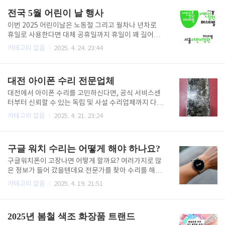
가 기술·관리적으로 미흡했던 점이 공격 성공의 배경이
비 산업기사의 역할은 자연재해나 각종 산업재해로 인
전국 5월 어린이 날 행사
되었을가능성이 ..
한 손실이 전국적으로 연간 수조 원의 손실을 갉아먹고,
그 결과 수요가 꾸준히 증가하고 있어 유망 직종이라고
이번 2025 어린이날은 노동절 그리고 월차나 년차로
해도 과언이 아닙니다.기계류의 경우 소방기계 설비의
휴일로 사용한다면 대체 공휴일까지 휴일이 꽤 길어요.
구조와 원리를 파악하여 운영에 문제가 없는지 살펴봅
따뜻한 봄철 5월 가정의 달로 다들 계획을 세우셨나요? ​
카테고리 없음
2025. 4. 24. 23:44
니다. 전기의 경우 자동 화재 감지 설비, 비상 경보 설비,
미리 계획하지 않으면 숙소 잡기도 힘들다. ​그래서 우리
전기 시스템으로 운영되는 비상 콘센트 설비 등을 점검
는 2025년 어린이날을 위해 최선을 다하여 겠습니다.
합니다. 또한 화재 안전 관리 감독, 각종 교육 프로그램
봄 행사에 대한 정보를 찾아봤어요.안타깝게도 올해는
대전 아이폰 수리 전문업체
실시 등의 업무도..
선거 외의 다양한 이슈로 인해 많은 행사가 연기되었습
니다. 2025년 어린이날 행사 주요 정보**어린이날(5월
대전에서 아이폰 수리를 고민하신다면, 공식 서비스센
5일)**을 맞아 전국 각지에서 다양한 행사와 축제가 준
터부터 신뢰할 수 있는 독립 및 사설 수리업체까지 다양
비되어 있습니다. 서울, 부산 등 주요 도시별 대표 행사
한 선택지가 있습니다. 각각의 장점과 특징을 살펴보고,
카테고리 없음
2025. 4. 21. 23:24
와 체험 프로그램, 추천 행사 장소를 정리합니다.서울
신속하고 믿을 수 있는 수리 경험을 원하시는 분들을 위
지역 어린이날 행사서울어린이정원페스티벌기간: 202
해 추천드릴 만한 곳들을 소개합니다. DR아이픽스 독
5년 5월 5일(월) ~ 5월 18일(일)장소: 서울어린..
립수리제공업체 대전 은행동 DR아이픽스는 애플에서
구글 워치 수리는 어떻게 해야 하나요?
공식적으로 인증받은 독립수리업체로, 정품 부품을 사
용해 수리 후에도 아이폰에서 정품 인증을 받을 수 있습
구글워치폰이 고장나면 어떻게 할까요? 여러가지로 많
니다. 공식 서비스센터와 동일한 수준의 부품 품질과 진
은 정보가 들어 갔을텐데요 전문가를 찾아 수리를 해야
단 시스템을 제공하면서도, 예약 없이 방문이 가능하고
되는데 교체를 해야 되는지 수리가 가능한지 알아보겠
카테고리 없음
2025. 4. 19. 21:51
사설 수리의 빠른 속도와 유연함까지 갖췄습니다. 특히
습니다.1.구글 워치(픽셀 워치) 수리 정책 요약 공식 수
배터리나 액정 교체 등 주요 부품 수리 시, 정품 여부를
리 서비스 현황구글 픽셀 워치는 공식적으로 디스플레
직접 확인할 수 있어 안심할 수 있습니다. 다만, 일요일
이 등 주요 부품 파손 시, 구글에서 공식 수리 서비스를
2025년 봄철 색조 화장품 트랜드
은 휴무이니 방문 ..
제공하지 않습니다.구글 측은 "픽셀 워치에 대한 수리