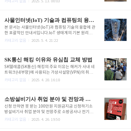
카테고리 없음
2025. 5. 13. 00:03
2억 9,900만 원 이하(신혼부부는 3억 6,100만 원 이
양한 방법이 있습니다.1. 부고알림 방법문자이름(SMS/
하)임대료: 시세의 30~70% 수준(임대유형별 차등)임
MMS)가장 빠르고 신속하게 전달할 수 있는 방법입니
대기간: 최초 2년, 최장 6년(혼인 시 10년까지 연..
다.예의와 정보를 담당하는 부고알림 텍스트를 작성해
사물인터넷(IoT) 기술과 컴퓨팅의 융합: 미래를 위한 기술 안내서
개별적으로 또는 수행해야 합니다 .카카오톡 등 벨트카
카오톡, 네이버 밴드 등의 벨트를 통해 부고알림을 보내
본 문서는 사물인터넷(IoT)과 컴퓨팅 기술의 융합에 관
실 수 있습니다.채팅방이나 1:1 메시지, 모바일 부고장
한 포괄적인 안내서입니다.IoT 생태계의 기본 원리부
그룹 링크 공유와 같은 다양한 방식이 있습니다 .모바일
터 최신 기술 동향, 산업별 응용 사례, 구현 방법론, 보안
카테고리 없음
2025. 5. 4. 21:22
부고장 서비스예지부고, 프리부고, 카카오부고, 우리부
고려사항까지기술 전문가를 위한 심층적인 정보를 제
고 등 무료 모바일 부고장 사이트를 통해 품격 있는 부
공합니다.개발자와 엔지니어가 IoT 솔루션을 설계, 구
고장을 제작하고, 링크를 문자나 카톡으로 찾을 수 있습
축 및 최적화하는 데 필요한 핵심 지식을 체계적으로 정
SK통신 해킹 이유와 유심칩 교체 방법
니다.별도의 회원..
리했습니다.IoT와 컴퓨팅 기술의 기본 개념사물인터넷
(IoT)은 인터넷을 통해 연결되어 데이터를 수집, 교환
SK텔레콤(SK통신) 해킹의 주요 이유는 해커가 사내 네
하는 물리적 장치들의 네트워크를 의미합니다.컴퓨팅
트워크(내부망)에 사용되는 가상사설망(VPN)의 취약
기술과 IoT의 결합은 단순한 연결성을 넘어 지능형 시
점을 노려 악성코드를 침투시켰기 때문으로 분석됩니
카테고리 없음
2025. 4. 28. 16:18
스템을 구축하는 기반이 됩니다.IoT 시스템은 센서, 액
다.이 악성코드는 SK텔레콤의 핵심 서버(특히 가입자
추에이터, 네트워크 인프라, 컴퓨팅 플랫폼의 4가지 핵
인증 및 유심 정보를 관리하는 서버)에 심어져,유심(US
심 요소로 구성됩니다.센서 기술센서는 IoT 시스템의
IM) 관련 정보(전화번호, 단말기 고유번호 등)가 유출되
소방설비기사 취업 분야 및 전망과 시험 준비 방법
눈과 귀 역할을..
는 사고로 이어졌습니다.보안 전문가들은 해커가 VPN
취약점이나 계정 탈취를 통해 내부망에 접근한 뒤,악성
신청 안하면 못 받는 100만원 지원금지금 신청하기소
코드를 오랜 기간 은닉해 데이터를 빼내는 지능형 지속
방설비기사 취업 분야 및 전망주로 소방공사나 전기공
공격(APT)이었을 가능성을 지적합니다.실제로 해커의
사, 각종 건설사 등이 주로 업무를 담당하고 있습니다.
카테고리 없음
2025. 4. 26. 19:50
침입과 정보 유출이 약 1년 전부터 진행됐을 수 있다는
기본적인 기계 설계, 운영, 관리, 감독을 담당하고 경험
분석도 나왔습니다.또한, 서버 보호 대책 및 보안 관리
을 쌓으며 연구소에 들어가는 경우도 있습니다. 소방장