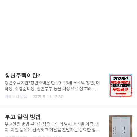
청년주택이란?
청년주택이란?청년주택은 만 19~39세 무주택 청년, 대
학생, 취업준비생, 신혼부부 등을 대상으로 정부와 지방
자치단체, 공공기관이시세보다 저렴한 임대료로 공급
카테고리 없음
2025. 5. 13. 13:37
하는 임대주택 및 주거비 지원 정책을 말합니다.주거비
부담을 줄이고 안정적인 주거 환경을 마련할 수 있도록
다양한 유형의 지원이 제공됩니다.주요 지원 유형 및 자
부고 알림 방법
격1. 공공임대주택(청년안심주택, 역세권 청년주택, 행
복주택 등)대상: 만 19~39세 무주택 청년(대학생, 취업
부고알림 방법 부고알림은 고인의 별세 소식을 가족, 친
준비생, 신혼부부 포함)소득/자산 기준:1인 가구 기준
지, 지인 등에게 신속하고 메달을 전달하는 중요한 절차
중위소득 100% 이하(신혼부부는 120% 이하)총자산
입니다.최근에는 모바일과 온라인 서비스를 활용한 다