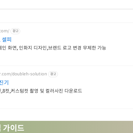
.com/
광고
 셀피
메인 화면, 인화지 디자인,브랜드 로고 변경 무제한 가능
er.com/doubleh-solution
광고
사진기
4컷,8컷,커스텀컷 촬영 및 컬러사진 다운로드
업 가이드