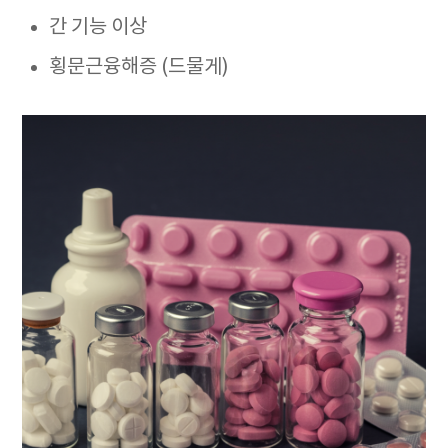
간 기능 이상
횡문근융해증 (드물게)